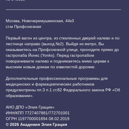
Москва, Новочеремушкинская, 44к3
ст.м Профсоюзная
Первый вагон из центра, из стеклянных дверей налево и по
лестнице направо (выход №2). Выйдя из метро, Вы
оказываетесь на Профсоюзной улице, проходите прямо до
гастропаба Йонкс (Yonks). Перед гастропабом
поворачиваете налево и поднимаетесь мимо церкви к
высоким новым домам по извилистой дорожке.
Дополнительные профессиональные программы для
медицинских и фармацевтических работников
предусмотрены пп.3 п.1 ст.82 Федерального закона РФ «Об
образовании».
АНО ДПО «Элия Грация»
ИНН/КПП 7727407881/772701001
ОГРН 1197700001894 08.02.2019
© 2026 Академия Элия Грация