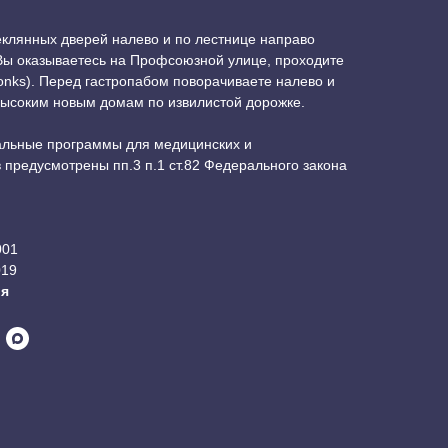
теклянных дверей налево и по лестнице направо
 Вы оказываетесь на Профсоюзной улице, проходите
onks). Перед гастропабом поворачиваете налево и
высоким новым домам по извилистой дорожке.
льные программы для медицинских и
предусмотрены пп.3 п.1 ст.82 Федерального закона
001
019
ия