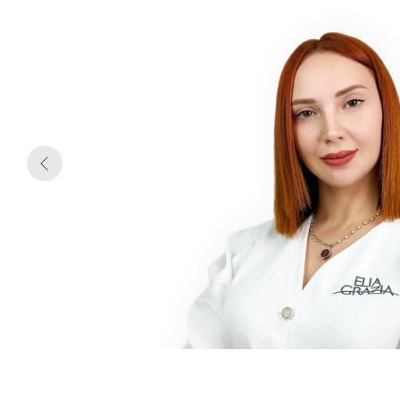
гии
методик