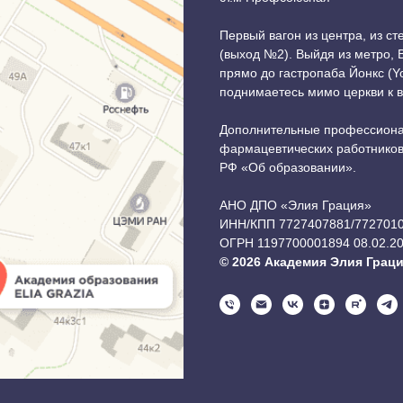
Первый вагон из центра, из с
(выход №2). Выйдя из метро,
прямо до гастропаба Йонкс (Y
поднимаетесь мимо церкви к 
Дополнительные профессиона
фармацевтических работников 
РФ «Об образовании».
АНО ДПО «Элия Грация»
ИНН/КПП 7727407881/772701
ОГРН 1197700001894 08.02.2
© 2026 Академия Элия Грац