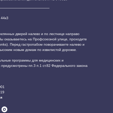
 44к3
теклянных дверей налево и по лестнице направо
 Вы оказываетесь на Профсоюзной улице, проходите
onks). Перед гастропабом поворачиваете налево и
высоким новым домам по извилистой дорожке.
льные программы для медицинских и
предусмотрены пп.3 п.1 ст.82 Федерального закона
001
019
ия