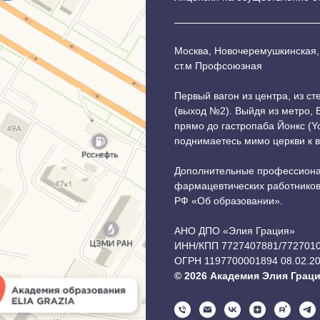
Москва, Новочеремушкинская,
ст.м Профсоюзная
Первый вагон из центра, из с
(выход №2). Выйдя из метро,
прямо до гастропаба Йонкс (Y
поднимаетесь мимо церкви к 
Дополнительные профессиона
фармацевтических работников 
РФ «Об образовании».
АНО ДПО «Элия Грация»
ИНН/КПП 7727407881/772701
ОГРН 1197700001894 08.02.2
© 2026 Академия Элия Грац