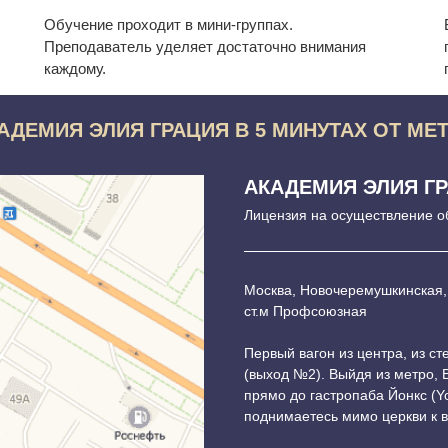
Обучение проходит в мини-группах.
Преподаватель уделяет достаточно внимания
каждому.
АДЕМИЯ ЭЛИЯ ГРАЦИЯ В 5 МИНУТАХ ОТ МЕ
АКАДЕМИЯ ЭЛИЯ Г
Лицензия на осуществление о
Москва, Новочеремушкинская,
ст.м Профсоюзная
Первый вагон из центра, из с
(выход №2). Выйдя из метро,
прямо до гастропаба Йонкс (Y
поднимаетесь мимо церкви к 