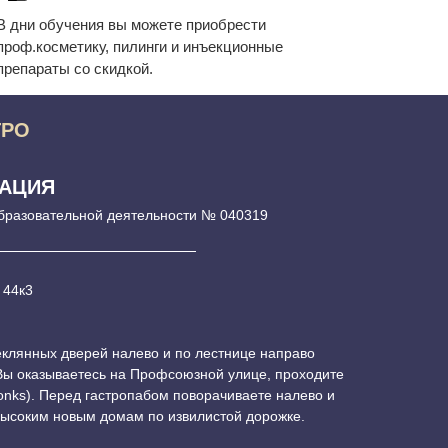
В дни обучения вы можете приобрести
проф.косметику, пилинги и инъекционные
препараты со скидкой.
ТРО
РАЦИЯ
бразовательной деятельности № 040319
 44к3
теклянных дверей налево и по лестнице направо
 Вы оказываетесь на Профсоюзной улице, проходите
onks). Перед гастропабом поворачиваете налево и
высоким новым домам по извилистой дорожке.