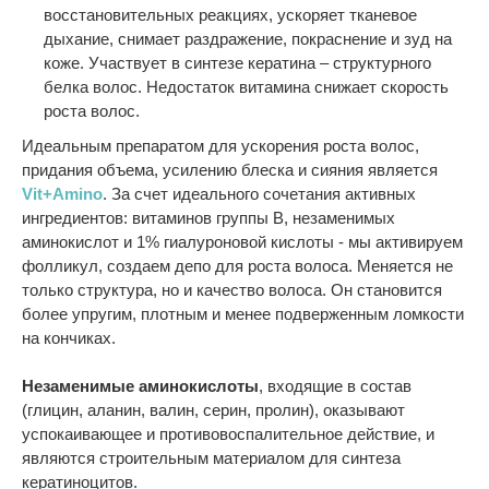
восстановительных реакциях, ускоряет тканевое
дыхание, снимает раздражение, покраснение и зуд на
коже. Участвует в синтезе кератина – структурного
белка волос. Недостаток витамина снижает скорость
роста волос.
Идеальным препаратом для ускорения роста волос,
придания объема, усилению блеска и сияния является
Vit+Amino
. За счет идеального сочетания активных
ингредиентов: витаминов группы В, незаменимых
аминокислот и 1% гиалуроновой кислоты - мы активируем
фолликул, создаем депо для роста волоса. Меняется не
только структура, но и качество волоса. Он становится
более упругим, плотным и менее подверженным ломкости
на кончиках.
Незаменимые аминокислоты
, входящие в состав
(глицин, аланин, валин, серин, пролин), оказывают
успокаивающее и противовоспалительное действие, и
являются строительным материалом для синтеза
кератиноцитов.