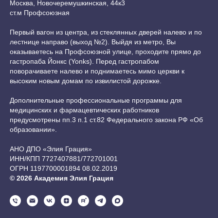
Москва, Новочеремушкинская, 44к3
ст.м Профсоюзная
Первый вагон из центра, из стеклянных дверей налево и по
лестнице направо (выход №2). Выйдя из метро, Вы
оказываетесь на Профсоюзной улице, проходите прямо до
гастропаба Йонкс (Yonks). Перед гастропабом
поворачиваете налево и поднимаетесь мимо церкви к
высоким новым домам по извилистой дорожке.
Дополнительные профессиональные программы для
медицинских и фармацевтических работников
предусмотрены пп.3 п.1 ст.82 Федерального закона РФ «Об
образовании».
АНО ДПО «Элия Грация»
ИНН/КПП 7727407881/772701001
ОГРН 1197700001894 08.02.2019
© 2026 Академия Элия Грация