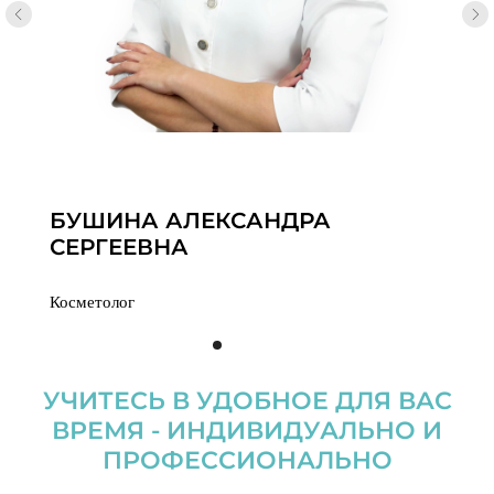
БУШИНА АЛЕКСАНДРА
СЕРГЕЕВНА
Косметолог
Медицинский советник Академии Elia Grazia
______________________
УЧИТЕСЬ В УДОБНОЕ ДЛЯ ВАС
Сертифицированный тренер курсов "Косметолог-
Эстетист", "Сестринское дело в косметолоии",
ВРЕМЯ - ИНДИВИДУАЛЬНО И
"Повышение квалификации"
ПРОФЕССИОНАЛЬНО
Разработчик методических материалов в области
комплексного омоложения