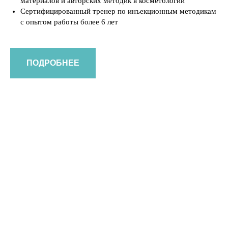
материалов и авторских методик в косметологии
Сертифицированный тренер по инъекционным методикам
с опытом работы более 6 лет
ПОДРОБНЕЕ
ХОТИТЕ НОВЫЕ ПИЛИНГИ В
ПОДАРОК?
Подписывайтесь на все наши соц.сети, участвуйте в
розыгрышах и
утраивайте
свои шансы на победу!