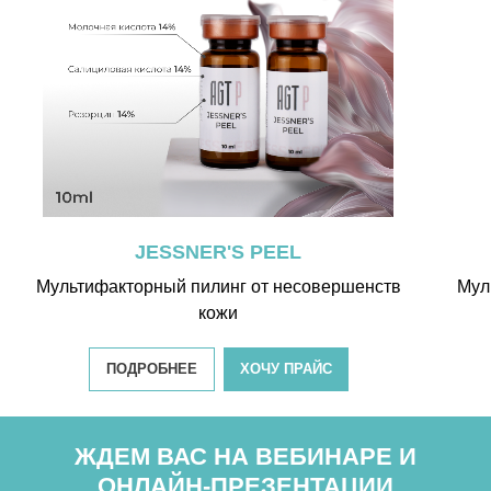
JESSNER'S PEEL
Мультифакторный пилинг от несовершенств
Мул
кожи
ПОДРОБНЕЕ
ХОЧУ ПРАЙС
ЖДЕМ ВАС НА ВЕБИНАРЕ И
ОНЛАЙН-ПРЕЗЕНТАЦИИ